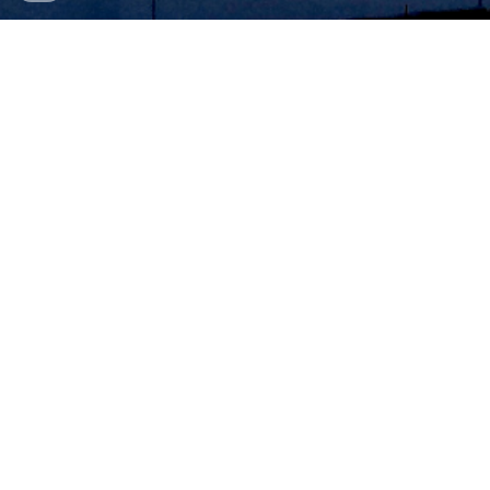
AMC Ingeniería Industrial
Oficina Técnica en Almería
Servicios especializados de ingeniería
industrial dirigidos por
Antonio Miguel Cano
Chamorro
, Ingeniero Industrial Colegiado
COIIAOR n.º 2190.
Ofrecemos soluciones integrales en el
desarrollo de proyectos, consultoría técnica y
optimización de instalaciones industriales,
garantizando la máxima eficiencia y
cumplimiento normativo. Contacta con
nosotros para impulsar tu proyecto en Almería
y su entorno.